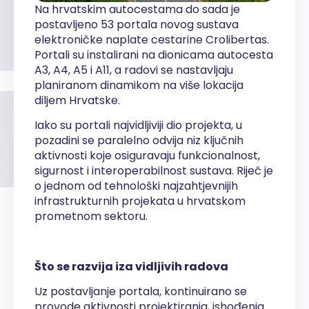
Na hrvatskim autocestama do sada je
postavljeno 53 portala novog sustava
elektroničke naplate cestarine Crolibertas.
Portali su instalirani na dionicama autocesta
A3, A4, A5 i A11, a radovi se nastavljaju
planiranom dinamikom na više lokacija
diljem Hrvatske.
Iako su portali najvidljiviji dio projekta, u
pozadini se paralelno odvija niz ključnih
aktivnosti koje osiguravaju funkcionalnost,
sigurnost i interoperabilnost sustava. Riječ je
o jednom od tehnološki najzahtjevnijih
infrastrukturnih projekata u hrvatskom
prometnom sektoru.
Što se razvija iza vidljivih radova
Uz postavljanje portala, kontinuirano se
provode aktivnosti projektiranja, ishođenja