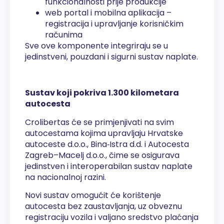
funkcionalnosti prije produkcije
web portal i mobilna aplikacija –
registracija i upravljanje korisničkim
računima
Sve ove komponente integriraju se u
jedinstveni, pouzdani i sigurni sustav naplate.
Sustav koji pokriva 1.300 kilometara
autocesta
Crolibertas će se primjenjivati na svim
autocestama kojima upravljaju Hrvatske
autoceste d.o.o., Bina‑Istra d.d. i Autocesta
Zagreb–Macelj d.o.o., čime se osigurava
jedinstven i interoperabilan sustav naplate
na nacionalnoj razini.
Novi sustav omogućit će korištenje
autocesta bez zaustavljanja, uz obveznu
registraciju vozila i valjano sredstvo plaćanja