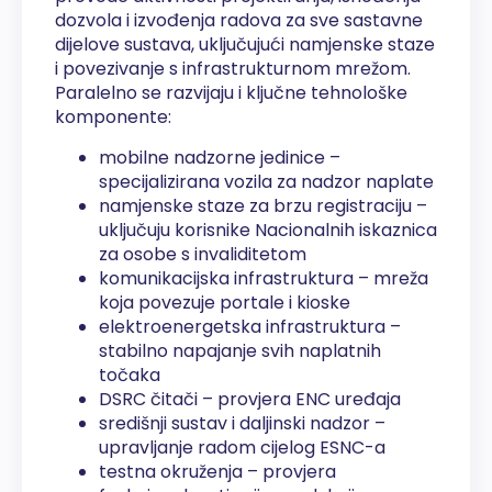
dozvola i izvođenja radova za sve sastavne
dijelove sustava, uključujući namjenske staze
i povezivanje s infrastrukturnom mrežom.
Paralelno se razvijaju i ključne tehnološke
komponente:
mobilne nadzorne jedinice –
specijalizirana vozila za nadzor naplate
namjenske staze za brzu registraciju –
uključuju korisnike Nacionalnih iskaznica
za osobe s invaliditetom
komunikacijska infrastruktura – mreža
koja povezuje portale i kioske
elektroenergetska infrastruktura –
stabilno napajanje svih naplatnih
točaka
DSRC čitači – provjera ENC uređaja
središnji sustav i daljinski nadzor –
upravljanje radom cijelog ESNC-a
testna okruženja – provjera